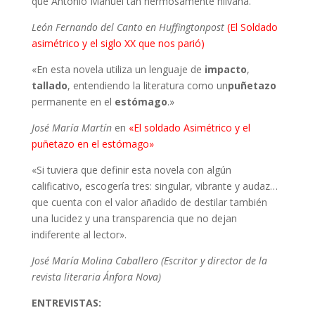
que Antonio Manuel tan hermosamente hilvana.
León Fernando del Canto en Huffingtonpost
(El Soldado
asimétrico y el siglo XX que nos parió)
«En esta novela utiliza un lenguaje de
impacto
,
tallado
, entendiendo la literatura como un
puñetazo
permanente en el
estómago
.»
José María Martín
en
«El soldado Asimétrico y el
puñetazo en el estómago»
«Si tuviera que definir esta novela con algún
calificativo, escogería tres: singular, vibrante y audaz…
que cuenta con el valor añadido de destilar también
una lucidez y una transparencia que no dejan
indiferente al lector».
José María Molina Caballero (Escritor y director de la
revista literaria Ánfora Nova)
ENTREVISTAS: