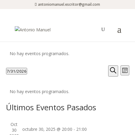
antoniomanuel.escritor@gmail.com
No hay eventos programados.
Navega
Na
7/31/2026
Mes
de
de
Buscar
Seleccionar
vis
búsque
fecha.
de
y
No hay eventos programados.
Eve
vistas
Últimos Eventos Pasados
de
Evento
Oct
octubre 30, 2025 @ 20:00
-
21:00
30