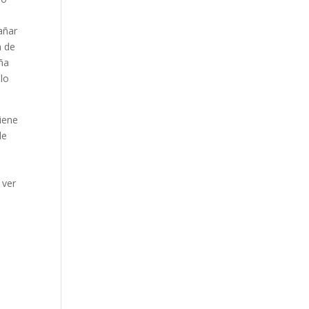
añar
a de
uña
lo
tiene
de
 ver