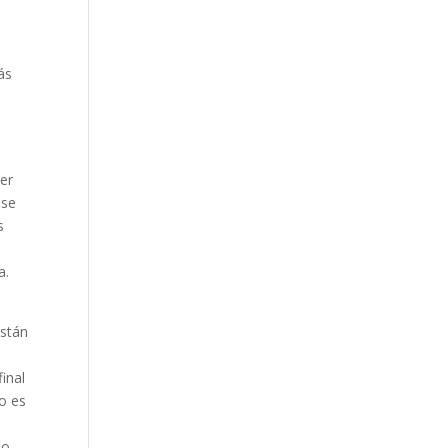
ás
s
der
ese
s
a.
están
final
co es
do