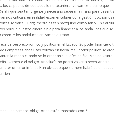
, los culpables de que aquello no ocurriera, volvamos a ser lo que
De ahí que sea tan urgente y necesario separar la mano para desentr
án nos critican, en realidad están encubriendo la gestión bochornos
ecortes sociales. El argumento es tan mezquino como falso: En Catal
 porque nuestro dinero sirve para financiar a los andaluces que se 
o creen. Y los andaluces entramos al trapo.
rece de peso económico y político en el Estado. Su poder financiero 
os empresas andaluzas cotizan en bolsa. Y su poder político se divi
antan la mano cuando se lo ordenan sus jefes de fila. Más de veinte
finitivamente el peligro. Andalucía no podrá volver a reventar esta
ometer un error infantil. Han olvidado que siempre habrá quien puede
uncien.
cada.
Los campos obligatorios están marcados con
*