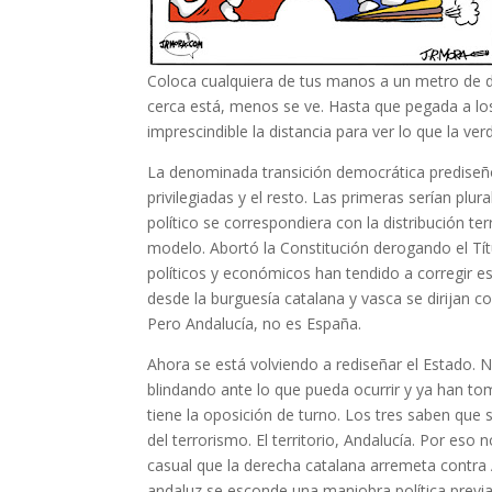
Coloca cualquiera de tus manos a un metro de d
cerca está, menos se ve. Hasta que pegada a los 
imprescindible la distancia para ver lo que la ver
La denominada transición democrática predise
privilegiadas y el resto. Las primeras serían plur
político se correspondiera con la distribución t
modelo. Abortó la Constitución derogando el Tít
políticos y económicos han tendido a corregir e
desde la burguesía catalana y vasca se dirijan c
Pero Andalucía, no es España.
Ahora se está volviendo a rediseñar el Estado. N
blindando ante lo que pueda ocurrir y ya han t
tiene la oposición de turno. Los tres saben que s
del terrorismo. El territorio, Andalucía. Por es
casual que la derecha catalana arremeta contra A
andaluz se esconde una maniobra política previa