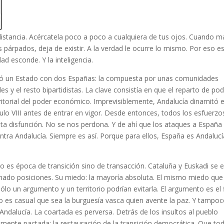
istancia. Acércatela poco a poco a cualquiera de tus ojos. Cuando m
párpados, deja de existir. A la verdad le ocurre lo mismo. Por eso e
dad esconde. Y la inteligencia.
ñó un Estado con dos Españas: la compuesta por unas comunidades
ales y el resto bipartidistas. La clave consistía en que el reparto de po
erritorial del poder económico. Imprevisiblemente, Andalucía dinamitó 
ulo VIII antes de entrar en vigor. Desde entonces, todos los esfuerzo
sta disfunción. No se nos perdona. Y de ahí que los ataques a España
ontra Andalucía. Siempre es así. Porque para ellos, España es Andalucí
o es época de transición sino de transacción. Cataluña y Euskadi se 
omado posiciones. Su miedo: la mayoría absoluta. El mismo miedo que
ólo un argumento y un territorio podrían evitarla. El argumento es el 
o no es casual que sea la burguesía vasca quien avente la paz. Y tampo
ndalucía. La coartada es perversa. Detrás de los insultos al pueblo
mente pactada: la restauración de la transición democrática. Que to