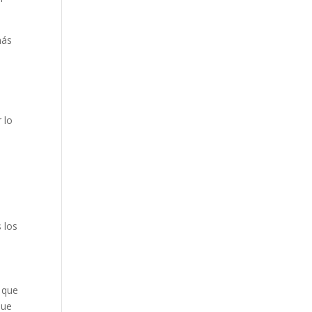
más
y
 lo
 los
 que
que