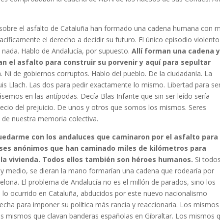
 sobre el asfalto de Cataluña han formado una cadena humana con 
cíficamente el derecho a decidir su futuro. El único episodio violento
e nada. Hablo de Andalucía, por supuesto.
Allí forman una cadena 
zan el asfalto para construir su porvenir y aquí para sepultar
a. Ni de gobiernos corruptos. Hablo del pueblo. De la ciudadanía. La
uis Llach. Las dos para pedir exactamente lo mismo. Libertad para ser
emos en las antípodas. Decía Blas Infante que sin ser leído sería
recio del prejuicio. De unos y otros que somos los mismos. Seres
a de nuestra memoria colectiva.
quedarme con los andaluces que caminaron por el asfalto para
beses anónimos que han caminado miles de kilómetros para
la vivienda. Todos ellos también son héroes humanos.
Si todos
 y medio, se dieran la mano formarían una cadena que rodearía por
elona. El problema de Andalucía no es el millón de parados, sino los
 lo ocurrido en Cataluña, abducidos por este nuevo nacionalismo
recha para imponer su política más rancia y reaccionaria. Los mismos
 Los mismos que clavan banderas españolas en Gibraltar. Los mismos 