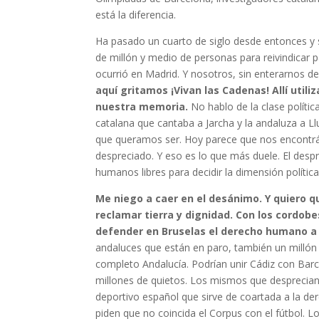
está la diferencia.
Ha pasado un cuarto de siglo desde entonces y
de millón y medio de personas para reivindicar pa
ocurrió en Madrid. Y nosotros, sin enterarnos d
aquí gritamos ¡Vivan las Cadenas! Allí utili
nuestra memoria.
No hablo de la clase polític
catalana que cantaba a Jarcha y la andaluza a Ll
que queramos ser. Hoy parece que nos encontrás
despreciado. Y eso es lo que más duele. El desp
humanos libres para decidir la dimensión polític
Me niego a caer en el desánimo. Y quiero 
reclamar tierra y dignidad. Con los cordo
defender en Bruselas el derecho humano a 
andaluces que están en paro, también un millón
completo Andalucía. Podrían unir Cádiz con Barc
millones de quietos. Los mismos que desprecian
deportivo español que sirve de coartada a la de
piden que no coincida el Corpus con el fútbol.