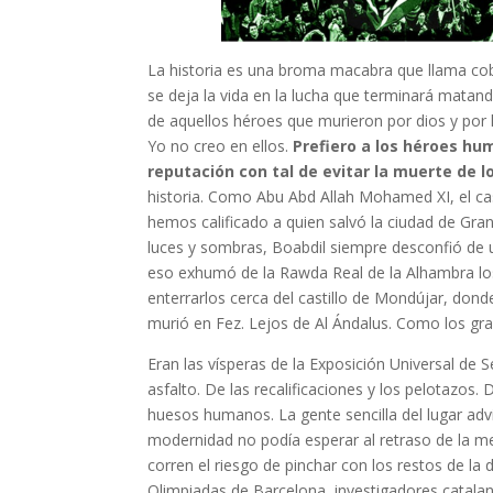
La historia es una broma macabra que llama coba
se deja la vida en la lucha que terminará mata
de aquellos héroes que murieron por dios y por la
Yo no creo en ellos.
Prefiero a los héroes hu
reputación con tal de evitar la muerte de 
historia. Como Abu Abd Allah Mohamed XI, el cas
hemos calificado a quien salvó la ciudad de Gra
luces y sombras, Boabdil siempre desconfió de u
eso exhumó de la Rawda Real de la Alhambra los
enterrarlos cerca del castillo de Mondújar, do
murió en Fez. Lejos de Al Ándalus. Como los gr
Eran las vísperas de la Exposición Universal de S
asfalto. De las recalificaciones y los pelotazos
huesos humanos. La gente sencilla del lugar adv
modernidad no podía esperar al retraso de la me
corren el riesgo de pinchar con los restos de la
Olimpiadas de Barcelona, investigadores catal