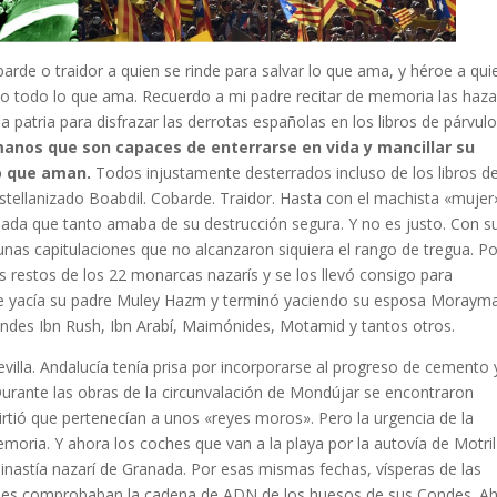
rde o traidor a quien se rinde para salvar lo que ama, y héroe a qui
ndo todo lo que ama. Recuerdo a mi padre recitar de memoria las haz
 patria para disfrazar las derrotas españolas en los libros de párvulo
manos que son capaces de enterrarse en vida y mancillar su
lo que aman.
Todos injustamente desterrados incluso de los libros d
tellanizado Boabdil. Cobarde. Traidor. Hasta con el machista «mujer
nada que tanto amaba de su destrucción segura. Y no es justo. Con s
nas capitulaciones que no alcanzaron siquiera el rango de tregua. Po
 restos de los 22 monarcas nazarís y se los llevó consigo para
nde yacía su padre Muley Hazm y terminó yaciendo su esposa Morayma
andes Ibn Rush, Ibn Arabí, Maimónides, Motamid y tantos otros.
evilla. Andalucía tenía prisa por incorporarse al progreso de cemento 
. Durante las obras de la circunvalación de Mondújar se encontraron
irtió que pertenecían a unos «reyes moros». Pero la urgencia de la
moria. Y ahora los coches que van a la playa por la autovía de Motril
 dinastía nazarí de Granada. Por esas mismas fechas, vísperas de las
anes comprobaban la cadena de ADN de los huesos de sus Condes. Ah