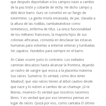
que después deportaban a los campos nazis a cambio
de la paz triste y cobarde de
Vichy
. He dicho campo y
debí decir barro. Gurs se convirtió en un fango de
exterminio. La gente moría enraizada, de pie, clavada a
la altura de las rodillas, tambaleándose como
tentetiesos, enferma de tifus. La única funcionalidad
de los militares franceses, la mayoría hijos de sus
colonias africanas, consistía en desclavar las estacas
humanas para volverlas a enterrar enteras y tumbadas.
Sin zapatos. Hundidos para siempre en el barro.
En Calais ocurre justo lo contrario. Los exiliados
caminan descalzos hasta alcanzar la frontera, dejando
un rastro de sangre que evoca a la placenta materna.
Sus raíces. Su
matria
. Es verdad, como dice
Amin
Maalouf
, que «las raíces tienen al árbol cautivo desde
que nace y lo nutren a cambio de un chantaje: ¡Si te
liberas, mueres!» Es verdad que nosotros nacemos
libres. Y es verdad que por eso tenemos piernas en
lugar de raíces. Quizá por eso, como cantaba
El último