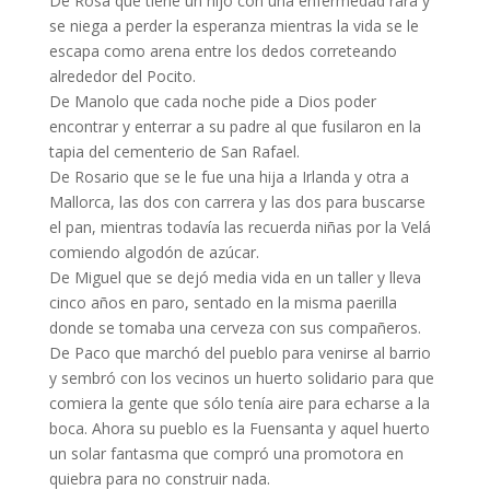
De Rosa que tiene un hijo con una enfermedad rara y
se niega a perder la esperanza mientras la vida se le
escapa como arena entre los dedos correteando
alrededor del Pocito.
De Manolo que cada noche pide a Dios poder
encontrar y enterrar a su padre al que fusilaron en la
tapia del cementerio de San Rafael.
De Rosario que se le fue una hija a Irlanda y otra a
Mallorca, las dos con carrera y las dos para buscarse
el pan, mientras todavía las recuerda niñas por la Velá
comiendo algodón de azúcar.
De Miguel que se dejó media vida en un taller y lleva
cinco años en paro, sentado en la misma paerilla
donde se tomaba una cerveza con sus compañeros.
De Paco que marchó del pueblo para venirse al barrio
y sembró con los vecinos un huerto solidario para que
comiera la gente que sólo tenía aire para echarse a la
boca. Ahora su pueblo es la Fuensanta y aquel huerto
un solar fantasma que compró una promotora en
quiebra para no construir nada.